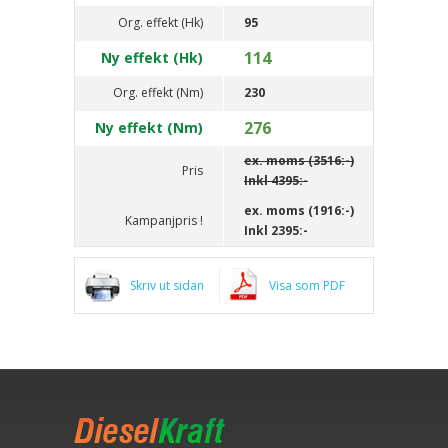
Org. effekt (Hk)
95
114
Ny effekt (Hk)
Org. effekt (Nm)
230
276
Ny effekt (Nm)
ex. moms (3516:-)
Pris
Inkl
4395:-
ex. moms (1916:-)
Kampanjpris !
Inkl
2395:-
Skriv ut sidan
Visa som PDF