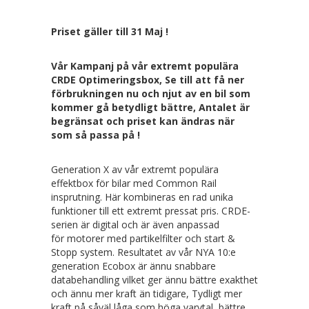
Priset gäller till 31 Maj !
Vår Kampanj på vår extremt populära
CRDE Optimeringsbox, Se till att få ner
förbrukningen nu och njut av en bil som
kommer gå betydligt bättre, Antalet är
begränsat och priset kan ändras när
som så passa på !
Generation X av vår extremt populära
effektbox för bilar med Common Rail
insprutning. Här kombineras en rad unika
funktioner till ett extremt pressat pris. CRDE-
serien är digital och är även anpassad
för motorer med partikelfilter och start &
Stopp system. Resultatet av vår NYA 10:e
generation Ecobox är ännu snabbare
databehandling vilket ger ännu bättre exakthet
och ännu mer kraft än tidigare, Tydligt mer
kraft på såväl låga som höga varvtal, bättre