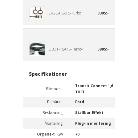
CR2C-PSA16-Turbo+
3395:-
OBDT-PSA16-Turbo+
5895:-
Specifikationer
Transit Connect 1,6
Bilmodell
TDCI
Bilmärke
Ford
Beskrivning
Ställbar Effekt
Montering
Plug-in montering
Org effekt (Kw)
70