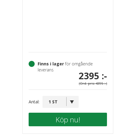
Finns i lager
för omgående
leverans
2395 :-
(Ord. pris: 4395 :-)
Antal:
Köp nu!