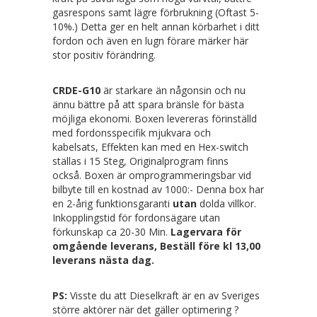
gasrespons samt lägre förbrukning (Oftast 5-
10%.) Detta ger en helt annan körbarhet i ditt
fordon och även en lugn förare märker här
stor positiv förändring.
CRDE-G10
är starkare än någonsin och nu
ännu bättre på att spara bränsle för bästa
möjliga ekonomi. Boxen levereras förinställd
med fordonsspecifik mjukvara och
kabelsats, Effekten kan med en Hex-switch
ställas i 15 Steg, Originalprogram finns
också. Boxen är omprogrammeringsbar vid
bilbyte till en kostnad av 1000:- Denna box har
en 2-årig funktionsgaranti
utan
dolda villkor.
Inkopplingstid för fordonsägare utan
förkunskap ca 20-30 Min.
Lagervara för
omgående leverans, Beställ före kl 13,00
leverans nästa dag.
PS:
Visste du att Dieselkraft är en av Sveriges
större aktörer när det gäller optimering ?