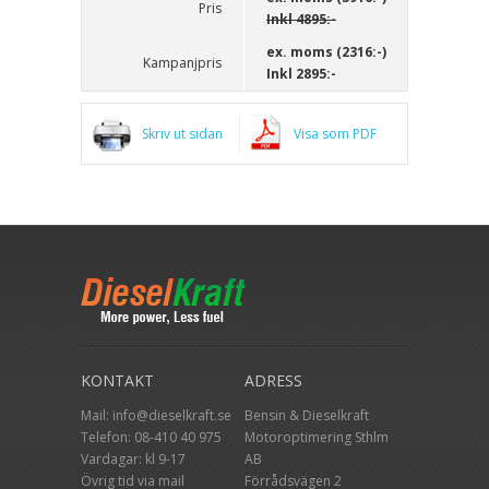
Pris
Inkl
4895:-
ex. moms (2316:-)
Kampanjpris
Inkl
2895:-
Skriv ut sidan
Visa som PDF
KONTAKT
ADRESS
Mail:
info@dieselkraft.se
Bensin & Dieselkraft
Telefon:
08-410 40 975
Motoroptimering Sthlm
Vardagar: kl 9-17
AB
Övrig tid via mail
Förrådsvägen 2