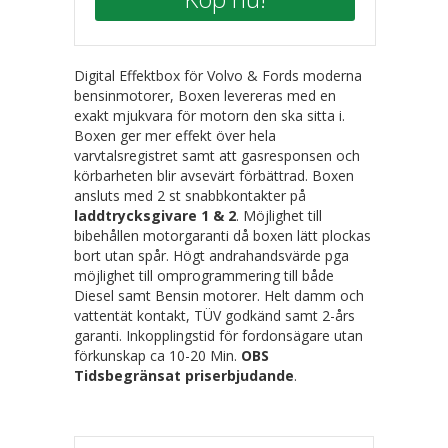
Digital Effektbox för Volvo & Fords moderna
bensinmotorer, Boxen levereras med en
exakt mjukvara för motorn den ska sitta i.
Boxen ger mer effekt över hela
varvtalsregistret samt att gasresponsen och
körbarheten blir avsevärt förbättrad. Boxen
ansluts med 2 st snabbkontakter på
laddtrycksgivare 1 & 2
. Möjlighet till
bibehållen motorgaranti då boxen lätt plockas
bort utan spår. Högt andrahandsvärde pga
möjlighet till omprogrammering till både
Diesel samt Bensin motorer. Helt damm och
vattentät kontakt, TÜV godkänd samt 2-års
garanti. Inkopplingstid för fordonsägare utan
förkunskap ca 10-20 Min.
OBS
Tidsbegränsat priserbjudande
.