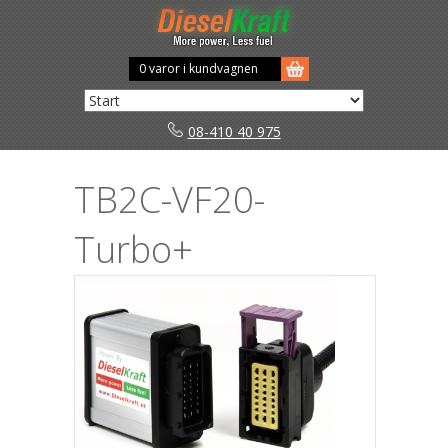
0 varor i kundvagnen
08-410 40 975
TB2C-VF20-
Turbo+