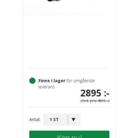
Finns i lager
för omgående
leverans
2895 :-
(Ord. pris: 4895 :-)
Antal:
Köp nu!