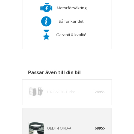
Motorförsäkring
Så funkar det
Garanti & kvalité
Passar även till din bil
TB2C-VF20-Turbo+
2895:-
OBDT-FORD-A
6895:-