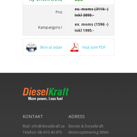
ex. moms (3116:-)
Pris
Inkl
3895:-
ex. moms (1596:-)
Kampanjpris !
Inkl
1995:-
Skriv ut sidan
Visa som PDF
KONTAKT
ADRESS
Mail:
info@dieselkraft.se
Bensin & Dieselkraft
Telefon:
08-410 40 975
Motoroptimering Sthlm