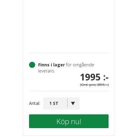
Finns i lager
för omgående
leverans
1995 :-
(Ord. pris: 3895 :-)
Antal:
Köp nu!