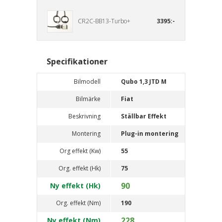
CR2C-BB13-Turbo+
3395:-
Specifikationer
Bilmodell
Qubo 1,3 JTD M
Bilmärke
Fiat
Beskrivning
Ställbar Effekt
Montering
Plug-in montering
Org effekt (Kw)
55
Org. effekt (Hk)
75
90
Ny effekt (Hk)
Org. effekt (Nm)
190
228
Ny effekt (Nm)