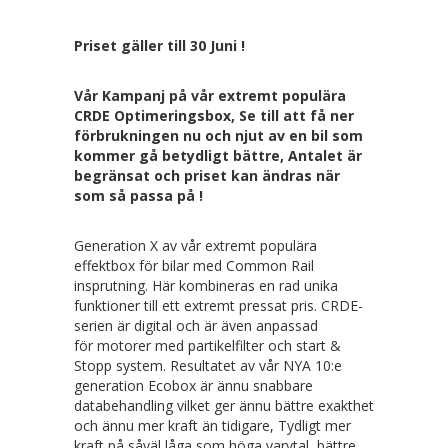
Priset gäller till 30 Juni !
Vår Kampanj på vår extremt populära
CRDE Optimeringsbox, Se till att få ner
förbrukningen nu och njut av en bil som
kommer gå betydligt bättre, Antalet är
begränsat och priset kan ändras när
som så passa på !
Generation X av vår extremt populära
effektbox för bilar med Common Rail
insprutning. Här kombineras en rad unika
funktioner till ett extremt pressat pris. CRDE-
serien är digital och är även anpassad
för motorer med partikelfilter och start &
Stopp system. Resultatet av vår NYA 10:e
generation Ecobox är ännu snabbare
databehandling vilket ger ännu bättre exakthet
och ännu mer kraft än tidigare, Tydligt mer
kraft på såväl låga som höga varvtal, bättre