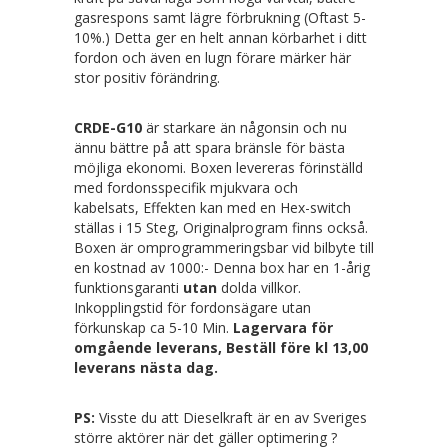
gasrespons samt lägre förbrukning (Oftast 5-
10%.) Detta ger en helt annan körbarhet i ditt
fordon och även en lugn förare märker här
stor positiv förändring.
CRDE-G10
är starkare än någonsin och nu
ännu bättre på att spara bränsle för bästa
möjliga ekonomi. Boxen levereras förinställd
med
fordonsspecifik mjukvara
och
kabelsats,
Effekten kan med en Hex-switch
ställas i 15 Steg, Originalprogram finns också.
Boxen är omprogrammeringsbar vid bilbyte till
en kostnad av 1000:- Denna box har en
1-årig
funktionsgaranti
utan
dolda villkor.
Inkopplingstid för fordonsägare utan
förkunskap ca 5-10 Min.
Lagervara för
omgående leverans, Beställ före kl 13,00
leverans nästa dag.
PS:
Visste du att Dieselkraft är en av Sveriges
större aktörer när det gäller optimering ?