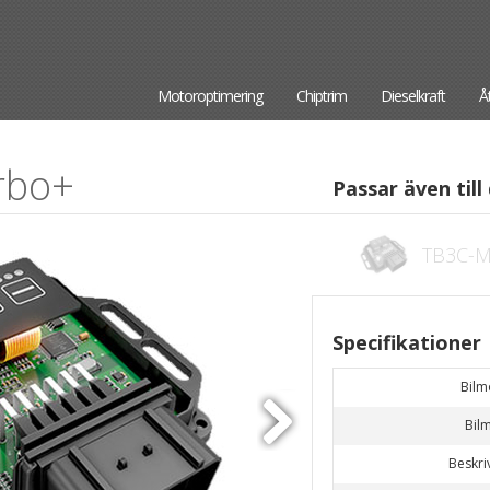
Motoroptimering
Chiptrim
Dieselkraft
Å
rbo+
Passar även till 
TB3C-M
Specifikationer
Bilm
Bil
Beskri