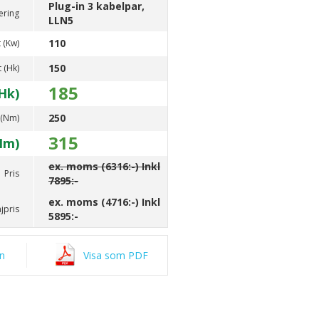
Plug-in 3 kabelpar,
ering
LLN5
110
 (Kw)
150
t (Hk)
185
Hk)
250
 (Nm)
315
Nm)
ex. moms (6316:-) Inkl
Pris
7895:-
ex. moms (4716:-) Inkl
jpris
5895:-
an
Visa som PDF