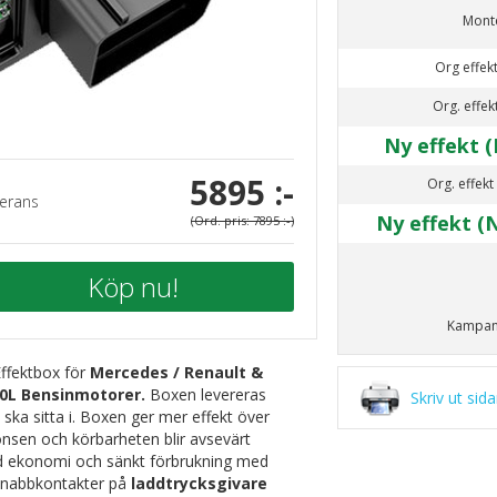
Mont
Org effekt
Org. effek
Ny effekt (
5895 :-
Org. effekt
erans
Ny effekt (
(Ord. pris: 7895 :-)
Köp nu!
Kampan
Effektbox för
Mercedes / Renault &
,0L Bensinmotorer.
Boxen levereras
Skriv ut sid
ka sitta i. Boxen ger mer effekt över
onsen och körbarheten blir avsevärt
rad ekonomi och sänkt förbrukning med
 snabbkontakter på
laddtrycksgivare