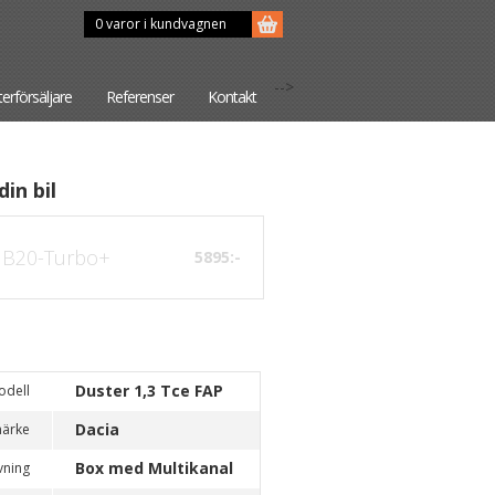
0 varor i kundvagnen
-->
terförsäljare
Referenser
Kontakt
din bil
B20-Turbo+
5895:-
Duster 1,3 Tce FAP
odell
Dacia
märke
Box med Multikanal
vning