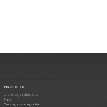
PRODUKTER
Castrol Edge Turbo Diesel
Turbo
Omprogrammering / kabel