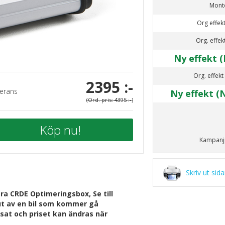
Mont
Org effekt
Org. effek
Ny effekt (
Org. effekt
2395 :-
erans
Ny effekt (
(Ord. pris: 4395 :-)
Köp nu!
Kampanjp
Skriv ut sid
a CRDE Optimeringsbox, Se till
jut av en bil som kommer gå
nsat och priset kan ändras när