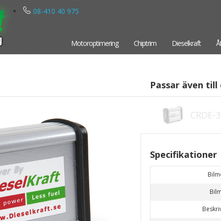
08-410 40 975
Motoroptimering
Chiptrim
Dieselkraft
Å
Passar även till 
CRDE-3
Specifikationer
Bilm
Bil
Beskri