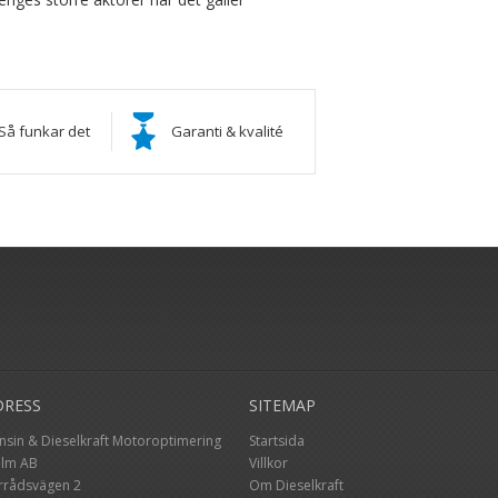
Så funkar det
Garanti & kvalité
DRESS
SITEMAP
nsin & Dieselkraft Motoroptimering
Startsida
hlm AB
Villkor
rrådsvägen 2
Om Dieselkraft