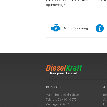
optimering ?
Motorförsäkring
KONTAKT
A
Mail:
info@dieselkraft.se
Be
Telefon:
08-410 40 975
St
Vardagar: kl 9-17
Fö