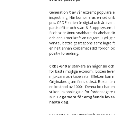
Generation X av vår extremt populära 
insprutning. Här kombineras en rad unika
pris. CRDE-serien är digital och är äv
partikelfilter och start & Stopp system.
Ecobox är ännu snabbare databehandling
och ännu mer kraft än tidigare, Tydligt
varvtal, bättre gasrespons samt lägre f
en helt annan körbarhet i ditt fordon o
positiv förändring.
CRDE-G10
är starkare än någonsin och 
för bästa möjliga ekonomi. Boxen lever
mjukvara och kabelsats, Effekten kan me
Originalprogram finns också. Boxen är 
en kostnad av 1000:- Denna box har en 
villkor. Inkopplingstid för fordonsägare
Min.
Lagervara för omgående leveran
nästa dag.
PS:
Visste du att Dieselkraft är en av Sv