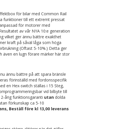
effektbox för bilar med Common Rail
 funktioner till ett extremt pressat
en anpassad för motorer med
 Resultatet av vår NYA 10:e generation
 vilket ger ännu bättre exakthet
 mer kraft på såväl låga som höga
örbrukning (Oftast 5-10%.) Detta ger
ch även en lugn förare märker här stor
nu ännu bättre på att spara bränsle
eras förinställd med fordonsspecifik
d en Hex-switch ställas i 15 Steg,
omprogrammeringsbar vid bilbyte till
2-årig funktionsgaranti
utan
dolda
 utan förkunskap ca 5-10
s, Beställ före kl 13,00 leverans
eriges större aktörer när det gäller