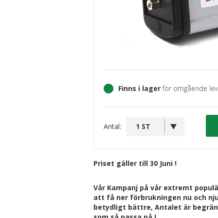
Finns i lager
för omgående lev
Antal:
Priset gäller till 30 Juni !
Vår Kampanj på vår extremt populär
att få ner förbrukningen nu och n
betydligt bättre, Antalet är begrä
som så passa på !