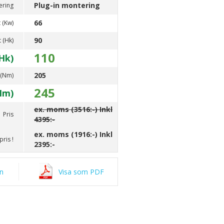
Plug-in montering
ering
66
 (Kw)
90
t (Hk)
110
Hk)
205
 (Nm)
245
Nm)
ex. moms (3516:-) Inkl
Pris
4395:-
ex. moms (1916:-) Inkl
ris !
2395:-
an
Visa som PDF