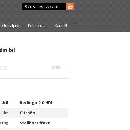
0 varor i kundvagnen
-->
terförsäljare
Referenser
Kontakt
din bil
030
2395:-
Berlingo 2,0 HDI
odell
Citroën
märke
Ställbar Effekt
vning