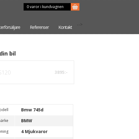
0 varor i kundvagnen
-->
terförsäljare
Referenser
Kontakt
din bil
S120
3895:-
Bmw 745d
odell
BMW
märke
4 Mjukvaror
vning