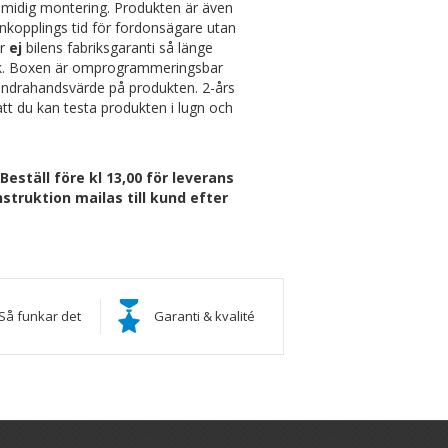
smidig montering. Produkten är även
kopplings tid för fordonsägare utan
ar
ej
bilens fabriksgaranti så länge
ök. Boxen är omprogrammeringsbar
gt andrahandsvärde på produkten. 2-års
tt du kan testa produkten i lugn och
ställ före kl 13,00 för leverans
struktion mailas till kund efter
Så funkar det
Garanti & kvalité