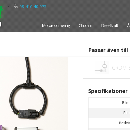
08-410 40 975
Motoroptimering
Chiptrim
Dieselkraft
Å
Passar även till 
CRDM-
Specifikationer
Bilm
Bil
Beskri