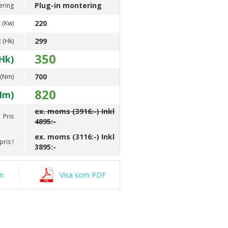
Plug-in montering
ering
220
 (Kw)
299
t (Hk)
350
Hk)
700
 (Nm)
820
Nm)
ex. moms (3916:-) Inkl
Pris
4895:-
ex. moms (3116:-) Inkl
ris !
3895:-
an
Visa som PDF