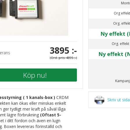
Mont
Org effekt
Org. effek
Ny effekt (
Org. effekt
3895 :-
erans
Ny effekt (
(Ord. pris: 4895 :-)
Köp nu!
Kampanjp
esstyrning ( 1 kanals-box )
CRDM
Skriv ut sid
ekten kan ökas eller minskas enkelt
n ger tydligt mer kraft på såväl låga
mt lägre förbrukning
(Oftast 5-
et i ditt fordon och även en lugn
g. Boxen levereras förinställd och