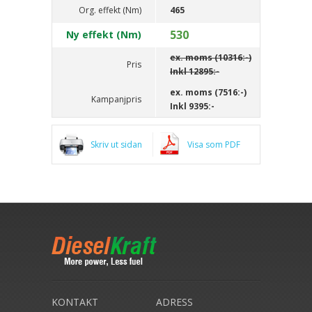
Org. effekt (Nm)
465
530
Ny effekt (Nm)
ex. moms (10316:-)
Pris
Inkl
12895:-
ex. moms (7516:-)
Kampanjpris
Inkl
9395:-
Skriv ut sidan
Visa som PDF
KONTAKT
ADRESS