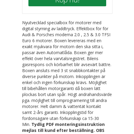
Nyutvecklad specialbox för motorer med
digital styrning av laddtryck. Effektbox för för
Audi & Porsches moderna 2.0 , 2.5 & 3.0 TFSI
Euro 6 motorer. Boxen levereras med en
exakt mjukvara för motorn den ska sitta i,
passar även Automatlåda.
Boxen ger mer
effekt över hela varvtalsregistret. Bilens
gasrespons och körbarhet blir avsevärt bättre.
Boxen ansluts med 3 st snabbkontakter på
diverse punkter på motorn. Inkopplingen är
enkel och ingen förkunskap krävs. Möjlighet
till bibehållen motorgaranti då boxen lätt
plockas bort utan spår. Högt andrahandsvärde
pga. möjlighet till omprogramering till andra
motorer. Helt damm & vattentät kontakt
samt 2-års garanti. Inkopplingstid för
fordonsägare utan förkunskap ca 15-30
Min.
Tydlig PDF monteringsinstruktion
mejlas till kund efter beställning.
OBS