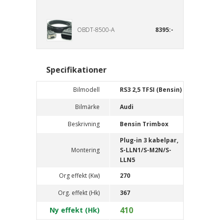
OBDT-8500-A
8395:-
Specifikationer
Bilmodell
RS3 2,5 TFSI (Bensin)
Bilmärke
Audi
Beskrivning
Bensin Trimbox
Plug-in 3 kabelpar,
Montering
S-LLN1/S-M2N/S-
LLN5
Org effekt (Kw)
270
Org. effekt (Hk)
367
410
Ny effekt (Hk)