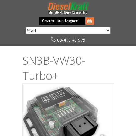
0 varor i kundvagnen
08-410 40 975
SN3B-VW30-
Turbo+