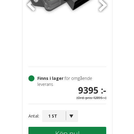
Finns i lager
för omgående
leverans
9395 :-
(Ord. pris: 12895 :-)
Antal:
Köp nu!