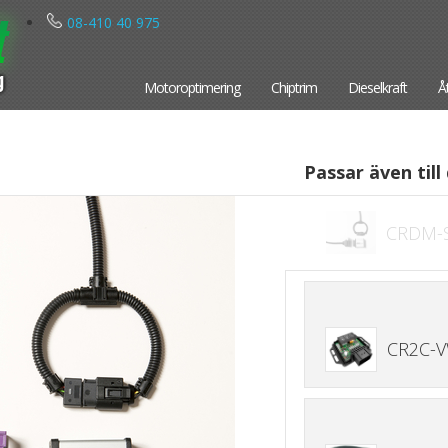
08-410 40 975
Motoroptimering
Chiptrim
Dieselkraft
Å
Passar även till 
CRDM-
CR2C-V