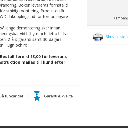
örändring. Boxen levereras förinställd
för smidig montering. Produkten är
D. Inkopplings tid för fordonsägare
Kampanjp
i så länge demontering sker innan
ingsbar vid bilbyte och detta bidrar
Skriv ut sid
ten. 2-års garanti samt 30-dagars
n i lugn och ro.
ställ före kl 13,00 för leverans
struktion mailas till kund efter
Så funkar det
Garanti & kvalité