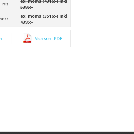
ex. moms (4316:-) Inkl
Pris
5395:-
ex. moms (3516:-) Inkl
ris !
4395:-
an
Visa som PDF