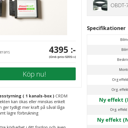
OBDT-7
Specifikationer
Bilm
4395 :-
Bil
erans
(Ord. pris: 5395 :-)
Beskri
Mont
Köp nu!
Org effekt
Org. effek
esstyrning ( 1 kanals-box )
CRDM
Ny effekt (
ekten kan ökas eller minskas enkelt
n ger tydligt mer kraft på såväl låga
Org. effekt
mt lägre förbrukning
Ny effekt (
tre körbarhet i ditt fordon och även