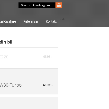
0 varor i kundvagnen
-->
terförsäljare
Referenser
Kontakt
din bil
S220
4395:-
W30-Turbo+
4395:-