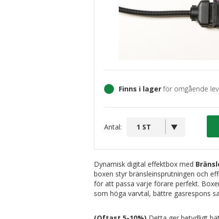
Finns i lager
för omgående lev
Antal:
Dynamisk digital effektbox med
Bränsl
boxen styr bränsleinsprutningen och eff
för att passa varje förare perfekt. Boxe
som höga varvtal, bättre gasrespons sa
(Oftast 5-10%)
Detta ger betydligt bät