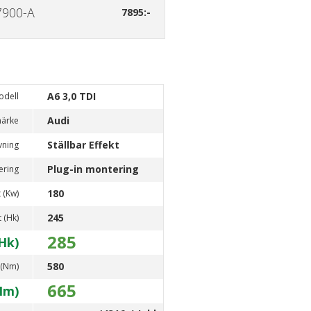
900-A
7895:-
A6 3,0 TDI
odell
Audi
märke
Ställbar Effekt
vning
Plug-in montering
ering
180
 (Kw)
245
t (Hk)
285
Hk)
580
 (Nm)
665
Nm)