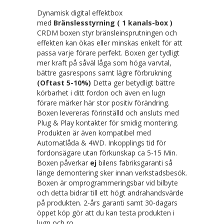
Dynamisk digital effektbox
med
Bränslesstyrning ( 1 kanals-box )
CRDM boxen styr bränsleinsprutningen och
effekten kan ökas eller minskas enkelt för att
passa varje förare perfekt. Boxen ger tydligt
mer kraft på såväl låga som höga varvtal,
bättre gasrespons samt lägre förbrukning
(Oftast 5-10%)
Detta ger betydligt bättre
körbarhet i ditt fordon och även en lugn
förare märker här stor positiv förändring.
Boxen levereras förinställd och ansluts med
Plug & Play kontakter för smidig montering.
Produkten är även kompatibel med
Automatlåda & 4WD. Inkopplings tid för
fordonsägare utan förkunskap ca 5-15 Min.
Boxen påverkar
ej
bilens fabriksgaranti så
länge demontering sker innan verkstadsbesök.
Boxen är omprogrammeringsbar vid bilbyte
och detta bidrar till ett högt andrahandsvärde
på produkten. 2-års garanti samt 30-dagars
öppet köp gör att du kan testa produkten i
lugn och ro.