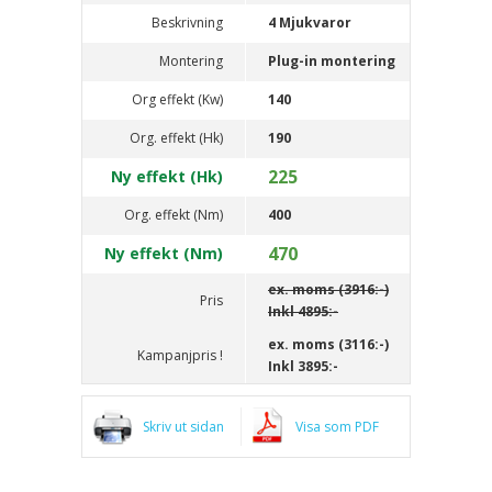
Beskrivning
4 Mjukvaror
Montering
Plug-in montering
Org effekt (Kw)
140
Org. effekt (Hk)
190
225
Ny effekt (Hk)
Org. effekt (Nm)
400
470
Ny effekt (Nm)
ex. moms (3916:-)
Pris
Inkl
4895:-
ex. moms (3116:-)
Kampanjpris !
Inkl
3895:-
Skriv ut sidan
Visa som PDF