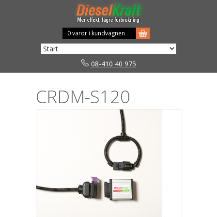
0 varor i kundvagnen
08-410 40 975
CRDM-S120