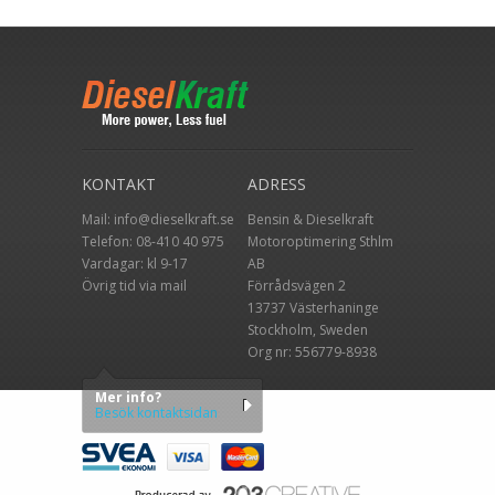
KONTAKT
ADRESS
Mail:
info@dieselkraft.se
Bensin & Dieselkraft
Telefon:
08-410 40 975
Motoroptimering Sthlm
Vardagar: kl 9-17
AB
Övrig tid via mail
Förrådsvägen 2
13737 Västerhaninge
Stockholm, Sweden
Org nr: 556779-8938
Mer info?
Besök kontaktsidan