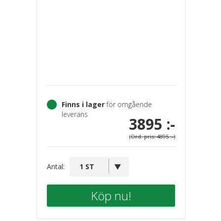
Finns i lager
för omgående
leverans
3895 :-
(Ord. pris: 4895 :-)
Antal:
Köp nu!