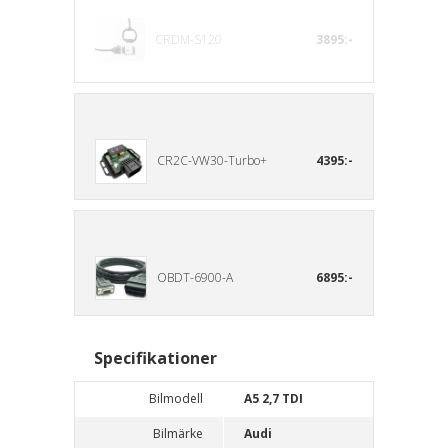
CRDM-S120
3895:-
CR2C-VW30-Turbo+
4395:-
OBDT-6900-A
6895:-
Specifikationer
Bilmodell
A5 2,7 TDI
Bilmärke
Audi