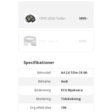
CR3C-2032-Turbo+
5895:-
OBDT-6400-A
6395:-
Specifikationer
Bilmodell
A4 2,0 TDIe CR 08-
Bilmärke
Audi
Beskrivning
ECU Mjukvara
Montering
Tidsbokning
Org effekt (Kw)
100