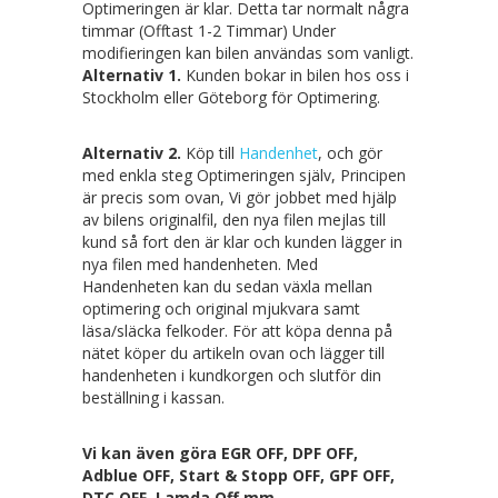
Optimeringen är klar. Detta tar normalt några
timmar (Offtast 1-2 Timmar) Under
modifieringen kan bilen användas som vanligt.
Alternativ 1.
Kunden bokar in bilen hos oss i
Stockholm eller Göteborg för Optimering.
Alternativ 2.
Köp till
Handenhet
, och gör
med enkla steg Optimeringen själv, Principen
är precis som ovan, Vi gör jobbet med hjälp
av bilens originalfil, den nya filen mejlas till
kund så fort den är klar och kunden lägger in
nya filen med handenheten. Med
Handenheten kan du sedan växla mellan
optimering och original mjukvara samt
läsa/släcka felkoder. För att köpa denna på
nätet köper du artikeln ovan och lägger till
handenheten i kundkorgen och slutför din
beställning i kassan.
Vi kan även göra EGR OFF, DPF OFF,
Adblue OFF, Start & Stopp OFF, GPF OFF,
DTC OFF, Lamda Off mm