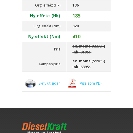
Org. effekt (Hk)
136
185
Ny effekt (Hk)
Org. effekt (Nm)
320
410
Ny effekt (Nm)
ex. moms (6556:-)
Pris
Inkl
8195:-
ex. moms (5116:-)
Kampanjpris
Inkl
6395:-
Skriv ut sidan
Visa som PDF