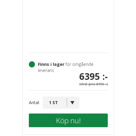
Finns i lager
för omgående
leverans
6395 :-
(Ord. pris: 8195 :-)
Antal:
Köp nu!