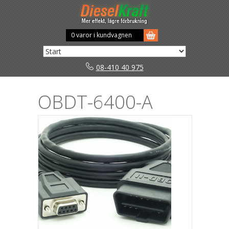
0 varor i kundvagnen
08-410 40 975
OBDT-6400-A