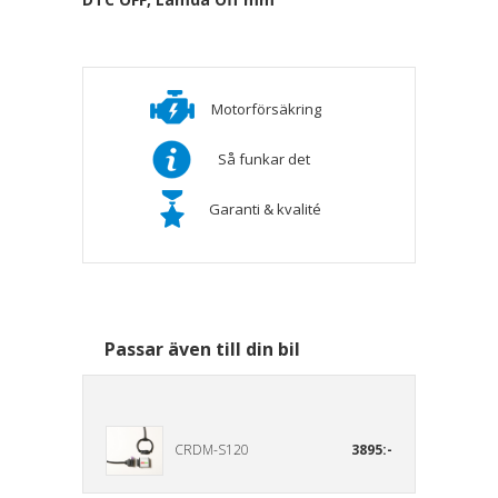
Motorförsäkring
Så funkar det
Garanti & kvalité
Passar även till din bil
CRDM-S120
3895:-