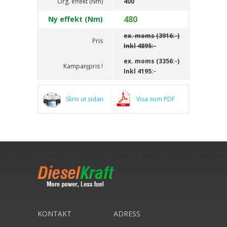
Org. effekt (Nm)
400
480
Ny effekt (Nm)
ex. moms (3916:-)
Pris
Inkl
4895:-
ex. moms (3356:-)
Kampanjpris !
Inkl
4195:-
Skriv ut sidan
Visa som PDF
KONTAKT
ADRESS