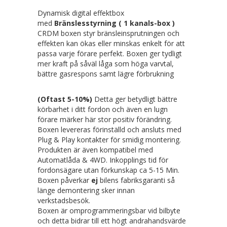
Dynamisk digital effektbox
med
Bränslesstyrning ( 1 kanals-box )
CRDM boxen styr bränsleinsprutningen och
effekten kan ökas eller minskas enkelt för att
passa varje förare perfekt. Boxen ger tydligt
mer kraft på såväl låga som höga varvtal,
bättre gasrespons samt lägre förbrukning
(Oftast 5-10%)
Detta ger betydligt bättre
körbarhet i ditt fordon och även en lugn
förare märker här stor positiv förändring.
Boxen levereras förinställd och ansluts med
Plug & Play kontakter för smidig montering.
Produkten är även kompatibel med
Automatlåda & 4WD. Inkopplings tid för
fordonsägare utan förkunskap ca 5-15 Min.
Boxen påverkar
ej
bilens fabriksgaranti så
länge demontering sker innan
verkstadsbesök.
Boxen är omprogrammeringsbar vid bilbyte
och detta bidrar till ett högt andrahandsvärde