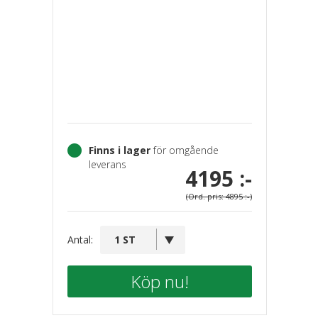
Finns i lager
för omgående
leverans
4195 :-
(Ord. pris: 4895 :-)
Antal:
Köp nu!