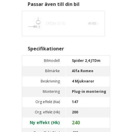
Passar även till din bil
CRDM-S110
4195:-
Specifikationer
Bilmodell
Spider 2,4 JTDm
Bilmärke
Alfa Romeo
Beskrivning
4 Mjukvaror
Montering
Plug-in montering
Org effekt (Kw)
147
Org. effekt (Hk)
200
240
Ny effekt (Hk)