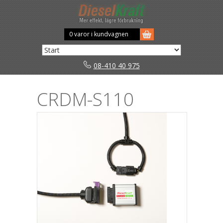
0 varor i kundvagnen
08-410 40 975
CRDM-S110