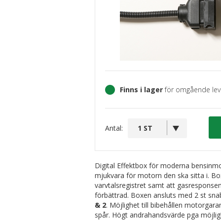
Finns i lager
för omgående lev
Antal:
Digital Effektbox för moderna bensinm
mjukvara för motorn den ska sitta i. Bo
varvtalsregistret samt att gasresponsen
förbättrad. Boxen ansluts med 2 st sn
& 2
. Möjlighet till bibehållen motorgara
spår. Högt andrahandsvärde pga möjligh