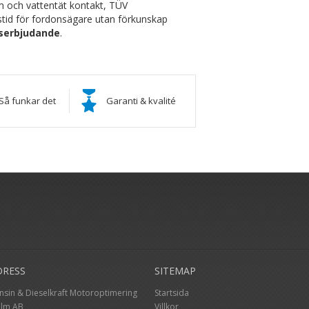
 och vattentät kontakt, TÜV
stid för fordonsägare utan förkunskap
iserbjudande
.
Så funkar det
Garanti & kvalité
DRESS
SITEMAP
nsin & Dieselkraft Motoroptimering
Startsida
hlm AB
Villkor