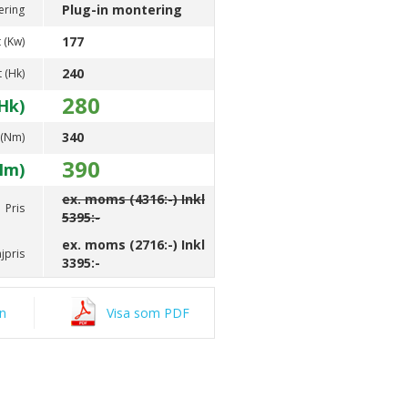
Plug-in montering
ering
177
 (Kw)
240
t (Hk)
280
Hk)
340
 (Nm)
390
Nm)
ex. moms (4316:-) Inkl
Pris
5395:-
ex. moms (2716:-) Inkl
jpris
3395:-
an
Visa som PDF