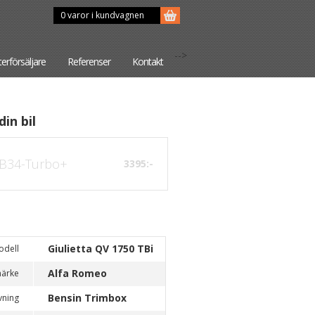
0 varor i kundvagnen
-->
terförsäljare
Referenser
Kontakt
din bil
B34-Turbo+
3395:-
Giulietta QV 1750 TBi
odell
Alfa Romeo
märke
Bensin Trimbox
vning