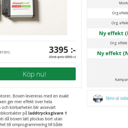
Mont
Org effekt
Org. effek
Ny effekt (
Org. effekt
3395 :-
erans
Ny effekt (
(Ord. pris: 5395 :-)
Köp nu!
Kampan
otorer
.
Boxen levereras med en exakt
Skriv ut sid
xen ger mer effekt över hela
 och körbarheten blir avsevärt
abbkontakter på
laddtrycksgivare 1
nti då boxen lätt plockas bort utan
et till omprogrammering till både