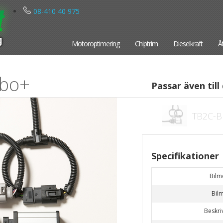
08-410 40 975
Motoroptimering
Chiptrim
Dieselkraft
Å
rbo+
Passar även till 
TB2C-B
Specifikationer
Bilm
Bil
Beskri