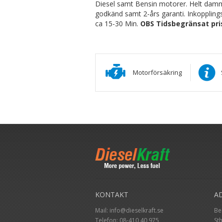
Diesel samt Bensin motorer. Helt damm
godkänd samt 2-års garanti. Inkoppling
ca 15-30 Min.
OBS Tidsbegränsat pr
Motorförsäkring
KONTAKT
A
Mail:
info@dieselkraft.se
Be
Telefon:
08-410 40 975
St